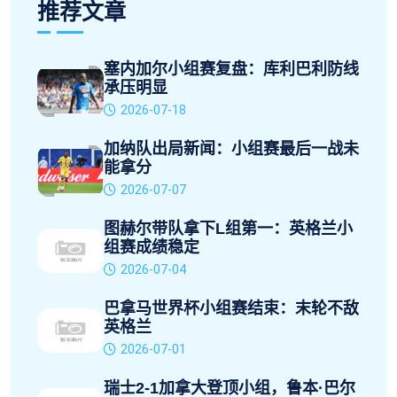
推荐文章
塞内加尔小组赛复盘：库利巴利防线
承压明显
2026-07-18
加纳队出局新闻：小组赛最后一战未
能拿分
2026-07-07
图赫尔带队拿下L组第一：英格兰小
组赛成绩稳定
2026-07-04
巴拿马世界杯小组赛结束：末轮不敌
英格兰
2026-07-01
瑞士2-1加拿大登顶小组，鲁本·巴尔