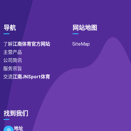
导航
网站地图
了解
江南体育官方网站
SiteMap
主营产品
公司简讯
服务宗旨
交流
江南JNSport体育
找到我们
地址