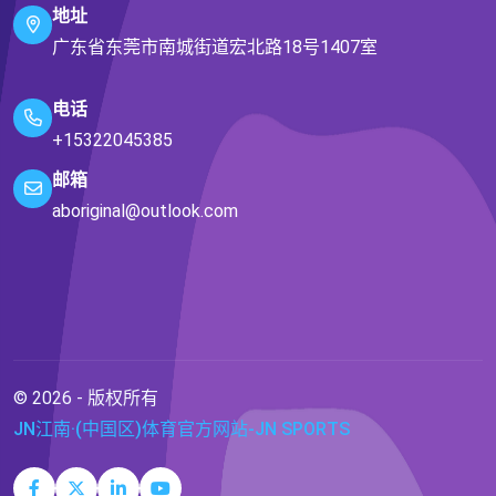
地址
广东省东莞市南城街道宏北路18号1407室
电话
+15322045385
邮箱
aboriginal@outlook.com
© 2026 - 版权所有
JN江南·(中国区)体育官方网站-JN SPORTS