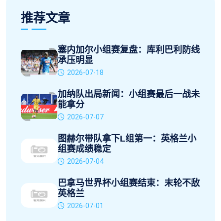
推荐文章
塞内加尔小组赛复盘：库利巴利防线
承压明显
2026-07-18
加纳队出局新闻：小组赛最后一战未
能拿分
2026-07-07
图赫尔带队拿下L组第一：英格兰小
组赛成绩稳定
2026-07-04
巴拿马世界杯小组赛结束：末轮不敌
英格兰
2026-07-01