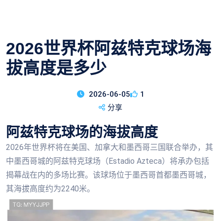
2026世界杯阿兹特克球场海
拔高度是多少
2026-06-05
1
分享
阿兹特克球场的海拔高度
2026年世界杯将在美国、加拿大和墨西哥三国联合举办，其
中墨西哥城的阿兹特克球场（Estadio Azteca）将承办包括
揭幕战在内的多场比赛。该球场位于墨西哥首都墨西哥城，
其海拔高度约为2240米。