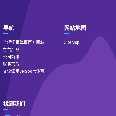
导航
网站地图
了解
江南体育官方网站
SiteMap
主营产品
公司简讯
服务宗旨
交流
江南JNSport体育
找到我们