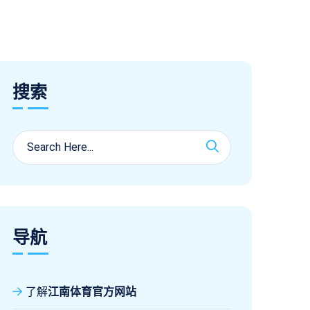
搜索
导航
了解
江南体育官方网站