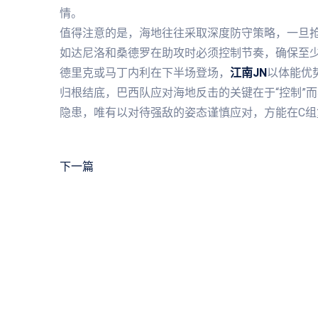
情。
值得注意的是，海地往往采取深度防守策略，一旦
如达尼洛和桑德罗在助攻时必须控制节奏，确保至
德里克或马丁内利在下半场登场，
江南JN
以体能优
归根结底，巴西队应对海地反击的关键在于“控制”而
隐患，唯有以对待强敌的姿态谨慎应对，方能在C
下一篇