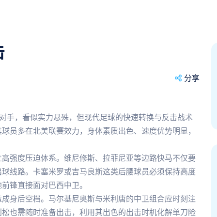
击
分享
的对手，看似实力悬殊，但现代足球的快速转换与反击战术
其球员多在北美联赛效力，身体素质出色、速度优势明显，
立高强度压迫体系。维尼修斯、拉菲尼亚等边路快马不仅要
出球线路。卡塞米罗或吉马良斯这类后腰球员必须保持高度
地前锋直接面对巴西中卫。
造成身后空档。马尔基尼奥斯与米利唐的中卫组合应时刻注
利松也需随时准备出击，利用其出色的出击时机化解单刀险