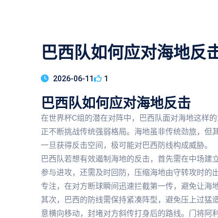
巴西队如何应对海地反
2026-06-11
1
巴西队如何应对海地反击
在世界杯C组的潜在对阵中，巴西队面对海地这样
正不断挑战传统强弱格局。海地虽非传统劲旅，但
一旦获得反击空间，极可能对巴西防线构成威胁。
巴西队若想有效遏制海地的反击，首先需在中场建
参与进攻，还需及时回防，压缩海地由守转攻时的
专注，在对方断球瞬间迅速拦截第一传，避免让海
其次，巴西的防线需保持紧凑阵型，避免压上过猛
意横向移动，封堵对方斜传打身后的路线。门将阿