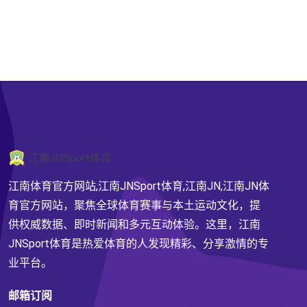
江南体育官方网站,江南JNSport体育,江南JN,江南JN体
育官方网站，聚焦全球体育赛事与本土运动文化，提
供权威数据、即时新闻和多元互动体验。这里，江南
JNSport体育是热爱体育的人发现精彩、分享激情的专
业平台。
邮箱订阅