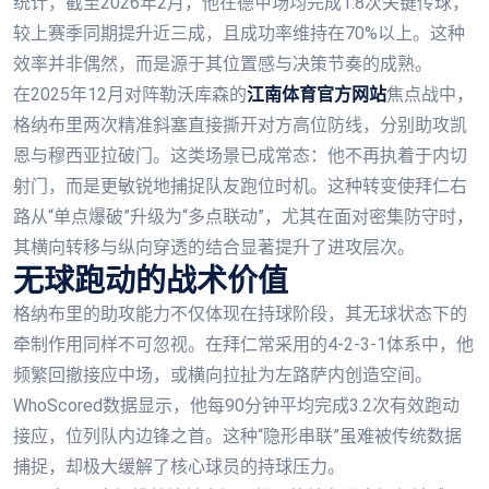
统计，截至2026年2月，他在德甲场均完成1.8次关键传球，
较上赛季同期提升近三成，且成功率维持在70%以上。这种
效率并非偶然，而是源于其位置感与决策节奏的成熟。
在2025年12月对阵勒沃库森的
江南体育官方网站
焦点战中，
格纳布里两次精准斜塞直接撕开对方高位防线，分别助攻凯
恩与穆西亚拉破门。这类场景已成常态：他不再执着于内切
射门，而是更敏锐地捕捉队友跑位时机。这种转变使拜仁右
路从“单点爆破”升级为“多点联动”，尤其在面对密集防守时，
其横向转移与纵向穿透的结合显著提升了进攻层次。
无球跑动的战术价值
格纳布里的助攻能力不仅体现在持球阶段，其无球状态下的
牵制作用同样不可忽视。在拜仁常采用的4-2-3-1体系中，他
频繁回撤接应中场，或横向拉扯为左路萨内创造空间。
WhoScored数据显示，他每90分钟平均完成3.2次有效跑动
接应，位列队内边锋之首。这种“隐形串联”虽难被传统数据
捕捉，却极大缓解了核心球员的持球压力。