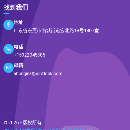
找到我们
地址
广东省东莞市南城街道宏北路18号1407室
电话
+15322045385
邮箱
aboriginal@outlook.com
© 2026 - 版权所有