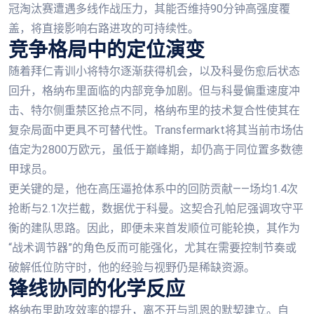
冠淘汰赛遭遇多线作战压力，其能否维持90分钟高强度覆
盖，将直接影响右路进攻的可持续性。
竞争格局中的定位演变
随着拜仁青训小将特尔逐渐获得机会，以及科曼伤愈后状态
回升，格纳布里面临的内部竞争加剧。但与科曼偏重速度冲
击、特尔侧重禁区抢点不同，格纳布里的技术复合性使其在
复杂局面中更具不可替代性。Transfermarkt将其当前市场估
值定为2800万欧元，虽低于巅峰期，却仍高于同位置多数德
甲球员。
更关键的是，他在高压逼抢体系中的回防贡献——场均1.4次
抢断与2.1次拦截，数据优于科曼。这契合孔帕尼强调攻守平
衡的建队思路。因此，即便未来首发顺位可能轮换，其作为
“战术调节器”的角色反而可能强化，尤其在需要控制节奏或
破解低位防守时，他的经验与视野仍是稀缺资源。
锋线协同的化学反应
格纳布里助攻效率的提升，离不开与凯恩的默契建立。自