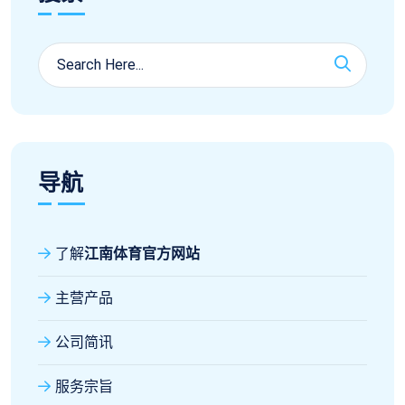
导航
了解
江南体育官方网站
主营产品
公司简讯
服务宗旨