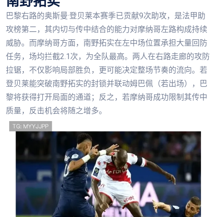
南野拓实
巴黎右路的奥斯曼·登贝莱本赛季已贡献9次助攻，是法甲助
攻榜第二，其内切与传中结合的能力对摩纳哥左路构成持续
威胁。而摩纳哥方面，南野拓实在左中场位置承担大量回防
任务，场均拦截2.1次，为全队最高。两人在右路走廊的攻防
拉锯，不仅影响局部胜负，更可能决定整场节奏的流向。若
登贝莱能突破南野拓实的封锁并联动姆巴佩（若出场），巴
黎将获得打开局面的通道；反之，若摩纳哥成功限制其传中
质量，反击机会将随之增多。