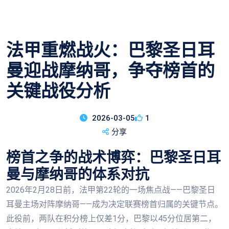
法甲重燃战火：巴黎圣日耳
曼迎战摩纳哥，争夺榜首的
关键战役分析
2026-03-05
1
分享
榜首之争的战术博弈：巴黎圣日耳
曼与摩纳哥的体系对抗
2026年2月28日前，法甲第22轮的一场焦点战——巴黎圣日
耳曼主场对阵摩纳哥——成为决定联赛榜首归属的关键节点。
此役前，两队在积分榜上仅差1分，巴黎以45分位居第二，