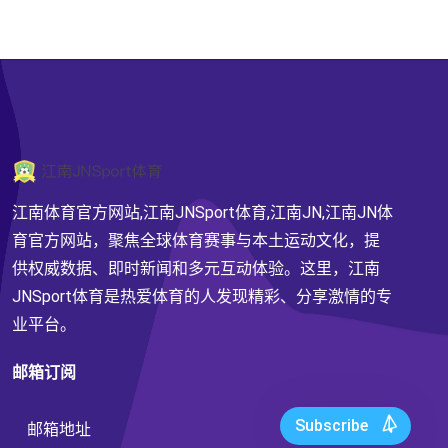
江南体育官方网站,江南JNSport体育,江南JN,江南JN体
育官方网站，聚焦全球体育赛事与本土运动文化，提
供权威数据、即时新闻和多元互动体验。这里，江南
JNSport体育是热爱体育的人发现精彩、分享激情的专
业平台。
邮箱订阅
Subscribe