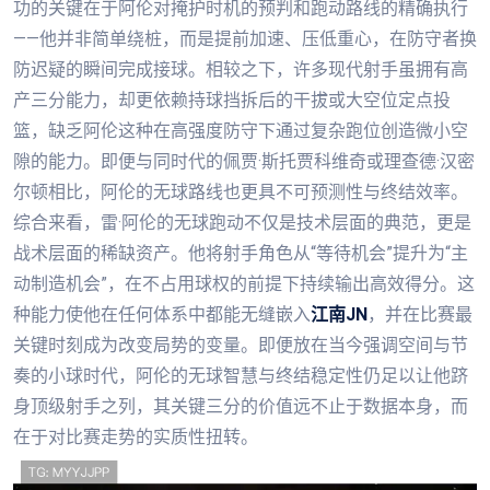
功的关键在于阿伦对掩护时机的预判和跑动路线的精确执行
——他并非简单绕桩，而是提前加速、压低重心，在防守者换
防迟疑的瞬间完成接球。相较之下，许多现代射手虽拥有高
产三分能力，却更依赖持球挡拆后的干拔或大空位定点投
篮，缺乏阿伦这种在高强度防守下通过复杂跑位创造微小空
隙的能力。即便与同时代的佩贾·斯托贾科维奇或理查德·汉密
尔顿相比，阿伦的无球路线也更具不可预测性与终结效率。
综合来看，雷·阿伦的无球跑动不仅是技术层面的典范，更是
战术层面的稀缺资产。他将射手角色从“等待机会”提升为“主
动制造机会”，在不占用球权的前提下持续输出高效得分。这
种能力使他在任何体系中都能无缝嵌入
江南JN
，并在比赛最
关键时刻成为改变局势的变量。即便放在当今强调空间与节
奏的小球时代，阿伦的无球智慧与终结稳定性仍足以让他跻
身顶级射手之列，其关键三分的价值远不止于数据本身，而
在于对比赛走势的实质性扭转。