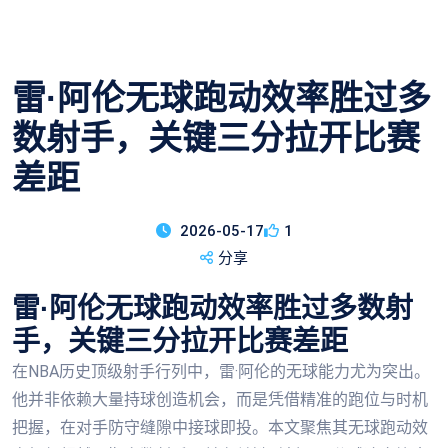
雷·阿伦无球跑动效率胜过多
数射手，关键三分拉开比赛
差距
2026-05-17
1
分享
雷·阿伦无球跑动效率胜过多数射
手，关键三分拉开比赛差距
在NBA历史顶级射手行列中，雷·阿伦的无球能力尤为突出。
他并非依赖大量持球创造机会，而是凭借精准的跑位与时机
把握，在对手防守缝隙中接球即投。本文聚焦其无球跑动效