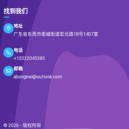
找到我们
地址
广东省东莞市南城街道宏北路18号1407室
电话
+15322045385
邮箱
aboriginal@outlook.com
© 2026 - 版权所有