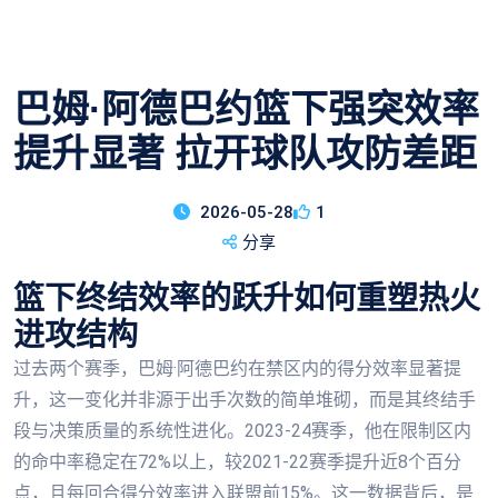
巴姆·阿德巴约篮下强突效率
提升显著 拉开球队攻防差距
2026-05-28
1
分享
篮下终结效率的跃升如何重塑热火
进攻结构
过去两个赛季，巴姆·阿德巴约在禁区内的得分效率显著提
升，这一变化并非源于出手次数的简单堆砌，而是其终结手
段与决策质量的系统性进化。2023-24赛季，他在限制区内
的命中率稳定在72%以上，较2021-22赛季提升近8个百分
点，且每回合得分效率进入联盟前15%。这一数据背后，是