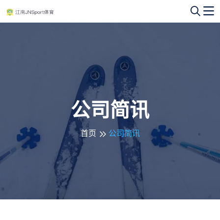
公司简讯
首页
公司简讯