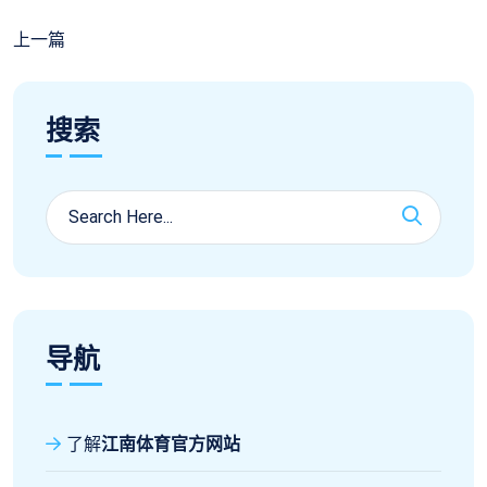
上一篇
搜索
导航
了解
江南体育官方网站