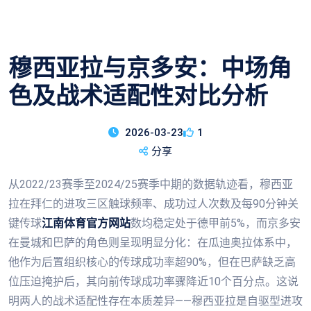
穆西亚拉与京多安：中场角
色及战术适配性对比分析
2026-03-23
1
分享
从2022/23赛季至2024/25赛季中期的数据轨迹看，穆西亚
拉在拜仁的进攻三区触球频率、成功过人次数及每90分钟关
键传球
江南体育官方网站
数均稳定处于德甲前5%，而京多安
在曼城和巴萨的角色则呈现明显分化：在瓜迪奥拉体系中，
他作为后置组织核心的传球成功率超90%，但在巴萨缺乏高
位压迫掩护后，其向前传球成功率骤降近10个百分点。这说
明两人的战术适配性存在本质差异——穆西亚拉是自驱型进攻