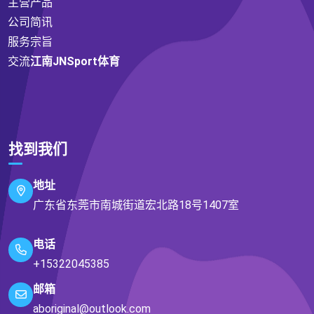
主营产品
公司简讯
服务宗旨
交流
江南JNSport体育
找到我们
地址
广东省东莞市南城街道宏北路18号1407室
电话
+15322045385
邮箱
aboriginal@outlook.com